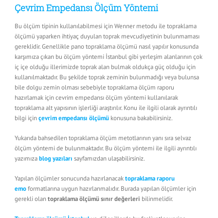
Çevrim Empedansı Ölçüm Yöntemi
Bu ölçüm tipinin kullanılabilmesi için Wenner metodu ile topraklama
ölçümü yaparken ihtiyaç duyulan toprak mevcudiyetinin bulunmaması
gereklidir. Genellikle pano topraklama ölçümü nasıl yapılır konusunda
karşımıza çıkan bu ölçüm yöntemi İstanbul gibi yerleşim alanlarının çok
iç içe olduğu illerimizde toprak alan bulmak oldukça güç olduğu için
kullanılmaktadır. Bu şekilde toprak zeminin bulunmadığı veya bulunsa
bile dolgu zemin olması sebebiyle topraklama ölçüm raporu
hazırlamak için cevrim empedansı ölçüm yöntemi kullanılarak
topraklama alt yapısının işlerliği araştırılır. Konu ile ilgili olarak ayrıntılı
bilgi için
çevrim empedansı ölçümü
konusuna bakabilirsiniz.
Yukarıda bahsedilen topraklama ölçüm metotlarının yanı sıra selvaz
ölçüm yöntemi de bulunmaktadır. Bu ölçüm yöntemi ile ilgili ayrıntılı
yazımıza
blog yazıları
sayfamızdan ulaşabilirsiniz.
Yapılan ölçümler sonucunda hazırlanacak
topraklama raporu
emo
formatlarına uygun hazırlanmalıdır. Burada yapılan ölçümler için
gerekli olan
topraklama ölçümü sınır değerleri
bilinmelidir.