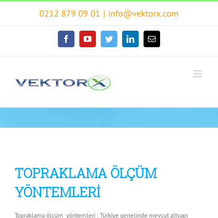
Skip
0212 879 09 01
|
info@vektorx.com
to
content
facebook
youtube
twitter
linkedin
E-
posta
TOPRAKLAMA ÖLÇÜM
YÖNTEMLERİ
Topraklama ölçüm yöntemleri : Türkiye genelinde mevcut altyapı