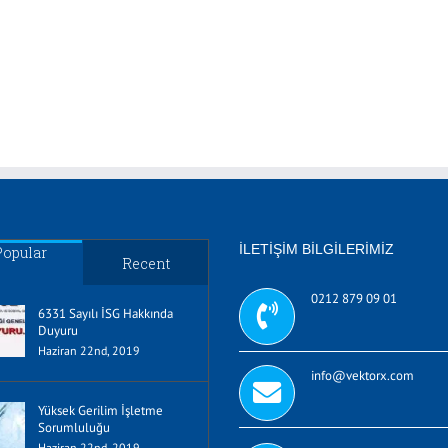
İLETIŞIM BILGILERIMIZ
Popular
Recent
0212 879 09 01
6331 Sayılı İSG Hakkında
Duyuru
Haziran 22nd, 2019
info@vektorx.com
Yüksek Gerilim İşletme
Sorumluluğu
Haziran 22nd, 2019