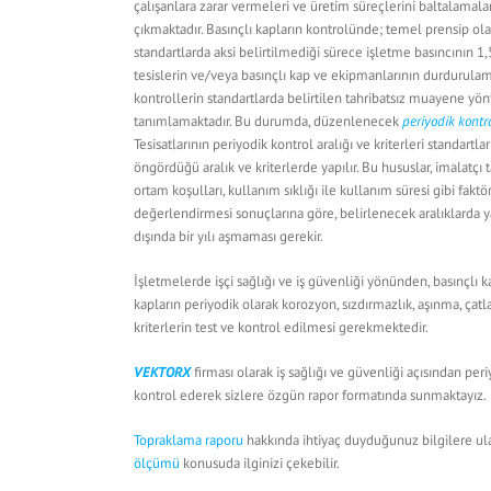
çalışanlara zarar vermeleri ve üretim süreçlerini baltalamal
çıkmaktadır. Basınçlı kapların kontrolünde; temel prensip olar
standartlarda aksi belirtilmediği sürece işletme basıncının 1,5
tesislerin ve/veya basınçlı kap ve ekipmanlarının durdurulam
kontrollerin standartlarda belirtilen tahribatsız muayene yö
tanımlamaktadır. Bu durumda, düzenlenecek
periyodik kontr
Tesisatlarının periyodik kontrol aralığı ve kriterleri standartl
öngördüğü aralık ve kriterlerde yapılır. Bu hususlar, imalatç
ortam koşulları, kullanım sıklığı ile kullanım süresi gibi fak
değerlendirmesi sonuçlarına göre, belirlenecek aralıklarda yap
dışında bir yılı aşmaması gerekir.
İşletmelerde işçi sağlığı ve iş güvenliği yönünden, basınçlı k
kapların periyodik olarak korozyon, sızdırmazlık, aşınma, çatla
kriterlerin test ve kontrol edilmesi gerekmektedir.
VEKTORX
firması olarak iş sağlığı ve güvenliği açısından pe
kontrol ederek sizlere özgün rapor formatında sunmaktayız.
Topraklama raporu
hakkında ihtiyaç duyduğunuz bilgilere ulaş
ölçümü
konusuda ilginizi çekebilir.