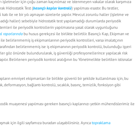
arı işletmeler için çoğu zaman kaçınılmaz ve istenmeyen vakalar olarak karşımıza
ak Hidrostatik Test (
basınçlı kaplar kontrolü
) yapılması esastır. Bu testler,
 katı ile ve bir yılı aşmayan sürelerle yapılır. Mevcut zorunlu haller (işletme ve
adığı haller) sebebiyle hidrostatik test yapılamadığı durumlarda periyodik
ntemleri ile periyodik kontrollerin yapılmasına yasal olarak uygunluğunu
ol raporlarında
bu husus gerekçesi ile birlikte belirtilir. Basınçlı Kap, Ekipman ve
ar ile belirlenmemiş iş ekipmanlarının periyodik kontrolleri, varsa imalatçının
ı tarafından belirlenmemiş ise iş ekipmanının periyodik kontrolü, bulunduğu işyeri
törler göz önünde bulundurularak, iş güvenliği profesyonellerince yapılacak risk
ılır. Belirlenen periyodik kontrol aralığının bu Yönetmelikte belirtilen istisnalar
apların emniyet ekipmanları ile birlikte güvenli bir şekilde kullanılması için, bu
k, deformasyon, bağlantı kontrolü, sıcaklık, basınç, temizlik, fonksiyon gibi
riyodik muayenesi yapılması gereken basınçlı kaplarınızı yetkin mühendislerimiz ile
mak için ilgili sayfamıza buradan ulaşabilirsiniz. Ayrıca
topraklama