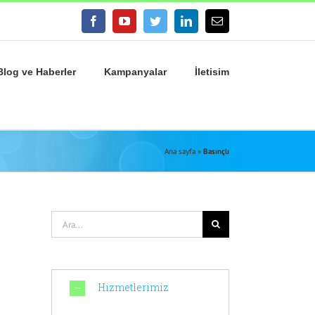
facebook
youtube
twitter
linkedin
E-
posta
Blog ve Haberler
Kampanyalar
İletisim
Ana sayfa
»
Basınçlı
Ara:
Hizmetlerimiz