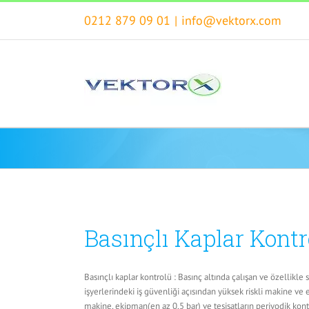
Skip
0212 879 09 01
|
info@vektorx.com
to
content
Basınçlı Kaplar Kontr
Basınçlı kaplar kontrolü : Basınç altında çalışan ve özellikle 
işyerlerindeki iş güvenliği açısından yüksek riskli makine ve 
makine, ekipman(en az 0,5 bar) ve tesisatların periyodik kont