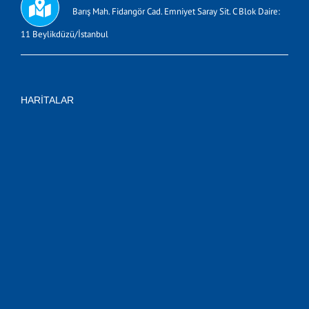
Barış Mah. Fidangör Cad. Emniyet Saray Sit. C Blok Daire:
11 Beylikdüzü/İstanbul
HARITALAR