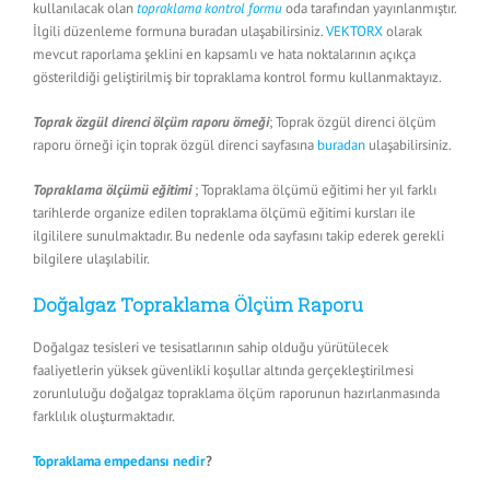
kullanılacak olan
topraklama kontrol formu
oda tarafından yayınlanmıştır.
İlgili düzenleme formuna buradan ulaşabilirsiniz.
VEKTORX
olarak
mevcut raporlama şeklini en kapsamlı ve hata noktalarının açıkça
gösterildiği geliştirilmiş bir topraklama kontrol formu kullanmaktayız.
Toprak özgül direnci ölçüm raporu örneği
; Toprak özgül direnci ölçüm
raporu örneği için toprak özgül direnci sayfasına
buradan
ulaşabilirsiniz.
Topraklama ölçümü eğitimi
; Topraklama ölçümü eğitimi her yıl farklı
tarihlerde organize edilen topraklama ölçümü eğitimi kursları ile
ilgililere sunulmaktadır. Bu nedenle oda sayfasını takip ederek gerekli
bilgilere ulaşılabilir.
Doğalgaz Topraklama Ölçüm Raporu
Doğalgaz tesisleri ve tesisatlarının sahip olduğu yürütülecek
faaliyetlerin yüksek güvenlikli koşullar altında gerçekleştirilmesi
zorunluluğu doğalgaz topraklama ölçüm raporunun hazırlanmasında
farklılık oluşturmaktadır.
Topraklama empedansı nedir
?