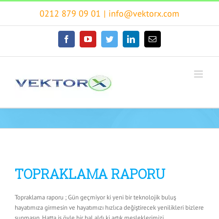
Skip
0212 879 09 01
|
info@vektorx.com
to
content
facebook
youtube
twitter
linkedin
E-
posta
TOPRAKLAMA RAPORU
Topraklama raporu ; Gün geçmiyor ki yeni bir teknolojik buluş
hayatımıza girmesin ve hayatımızı hızlıca değiştirecek yenilikleri bizlere
sunmasın. Hatta iş öyle bir hal aldı ki artık mesleklerimizi,