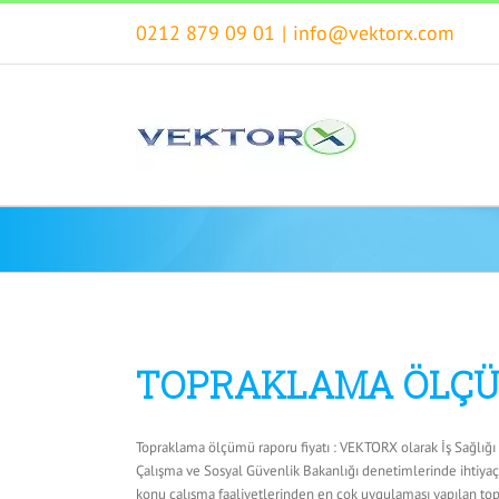
Skip
0212 879 09 01
|
info@vektorx.com
to
content
TOPRAKLAMA ÖLÇÜ
Topraklama ölçümü raporu fiyatı : VEKTORX olarak İş Sağlığı v
Çalışma ve Sosyal Güvenlik Bakanlığı denetimlerinde ihtiya
konu çalışma faaliyetlerinden en çok uygulaması yapılan to