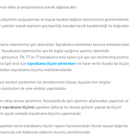
n daha iyi anlaşılmasına olanak sağlayacaktır.
diyetinin sorgulanması ve toprak karakteristiğinin belirlenmesi gerekmektedir.
ği şekliyle toprak alanların geçirgenliği toprağın kendi karakteristiği ile doğrudan
klama sistemlerine göz atılmalıdır. Topraklama elektriksel koruma metotlarından
 Topraklama sistemlerine ayrı bir başlık açtığımız yazımız sitemizde
örüyoruz. TN, TT ve IT topraklama tesis tipleri için ayrı ayrı belirlenmiş kontrol
 ilgili tesis için
topraklama ölçüm yöntemleri
ne karar verilir. Kazıklı tip ölçüm
edilen topraklama ölçümü metotlarındandır.
gun kontrol yöntemleri ile denetlenmeli ihtiyaç duyulan tüm bilgiler
 kontrolleri de yine eksiksiz yapılmalıdır.
e sahip olması gerekmez. Konutlarda da aynı işlemler atlanmadan yapılmalı ve
e topraklama ölçümü
yaparken daha az bir alanda gözlem yapsak da ölçüm
ek sayıda noktada topraklama ölçümü yapılmalıdır.
aptıktan sonra topraklama ölçüm raporu hazırlanmalıdır. Alınan sayısal değerler
nuç kısmında net ifadelerle sistemin durumu belirtilmelidir.