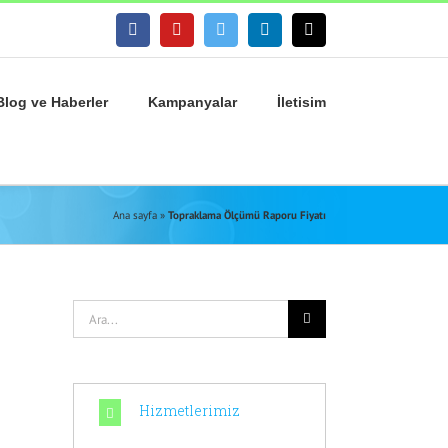
facebook
youtube
twitter
linkedin
E-
posta
Blog ve Haberler
Kampanyalar
İletisim
Ana sayfa
»
Topraklama Ölçümü Raporu Fiyatı
Ara:
Hizmetlerimiz