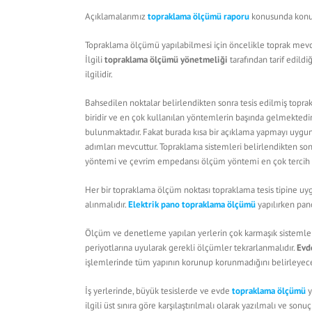
Açıklamalarımız
topraklama ölçümü raporu
konusunda konunu
Topraklama ölçümü yapılabilmesi için öncelikle toprak mevcu
İlgili
topraklama ölçümü yönetmeliği
tarafından tarif edildi
ilgilidir.
Bahsedilen noktalar belirlendikten sonra tesis edilmiş topra
biridir ve en çok kullanılan yöntemlerin başında gelmektedir.
bulunmaktadır. Fakat burada kısa bir açıklama yapmayı uygun g
adımları mevcuttur. Topraklama sistemleri belirlendikten sonra
yöntemi ve çevrim empedansı ölçüm yöntemi en çok tercih 
Her bir topraklama ölçüm noktası topraklama tesis tipine uy
alınmalıdır.
Elektrik pano topraklama ölçümü
yapılırken pano
Ölçüm ve denetleme yapılan yerlerin çok karmaşık sistemler
periyotlarına uyularak gerekli ölçümler tekrarlanmalıdır.
Evd
işlemlerinde tüm yapının korunup korunmadığını belirleyec
İş yerlerinde, büyük tesislerde ve evde
topraklama ölçümü
y
ilgili üst sınıra göre karşılaştırılmalı olarak yazılmalı ve so