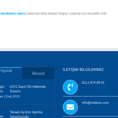
topraklama raporu
hakkında daha detaylı bilgiye ulaşmak için buradaki linki
İLETIŞIM BILGILERIMIZ
Popular
Recent
0212 879 09 01
6331 Sayılı İSG Hakkında
Duyuru
ran 22nd, 2019
info@vektorx.com
Yüksek Gerilim İşletme
Sorumluluğu