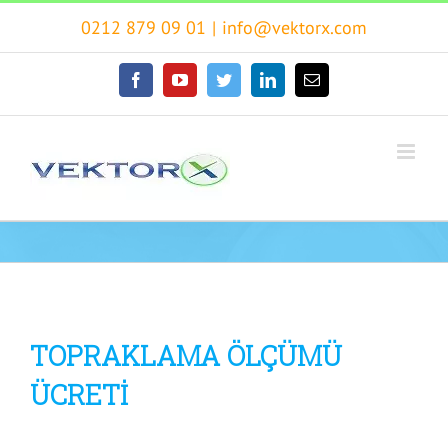
Skip
0212 879 09 01
|
info@vektorx.com
to
content
facebook
youtube
twitter
linkedin
E-
posta
TOPRAKLAMA ÖLÇÜMÜ
ÜCRETİ