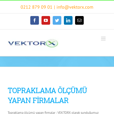
Skip
0212 879 09 01
|
info@vektorx.com
to
content
facebook
youtube
twitter
linkedin
E-
posta
TOPRAKLAMA ÖLÇÜMÜ
YAPAN FİRMALAR
Topraklama ölçümü yapan firmalar : VEKTORX olarak sunduğumuz