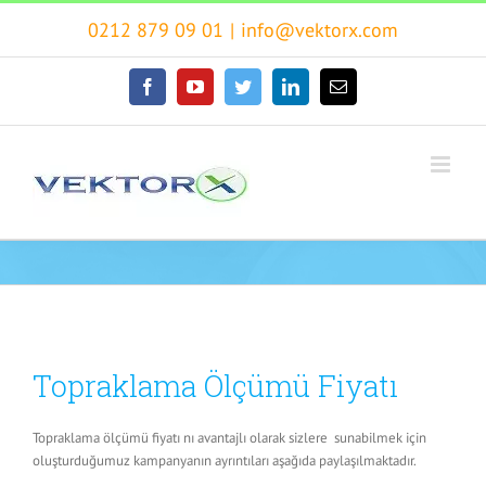
Skip
0212 879 09 01
|
info@vektorx.com
to
content
facebook
youtube
twitter
linkedin
E-
posta
Topraklama Ölçümü Fiyatı
Topraklama ölçümü fiyatı nı avantajlı olarak sizlere sunabilmek için
oluşturduğumuz kampanyanın ayrıntıları aşağıda paylaşılmaktadır.